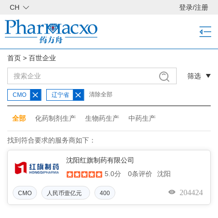
CH
登录
/
注册
首页
>
百世企业
筛选
清除全部
CMO
辽宁省
全部
化药制剂生产
生物药生产
中药生产
找到符合要求的服务商如下：
沈阳红旗制药有限公司
5.0分
沈阳
0条评价
204424
CMO
人民币壹亿元
400
整