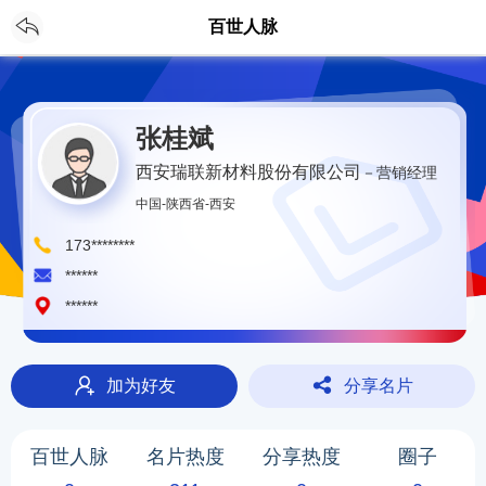
CH
登录
/
注册
百世人脉
张桂斌
西安瑞联新材料股份有限公司
－营销经理
中国-陕西省-西安
173********
******
******
加为好友
分享名片
百世人脉
名片热度
分享热度
圈子