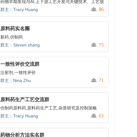
药物早期发现与AI,上下游工艺开发与关键技术、工艺放
大/优化/变更/验证,制剂开发与分析,ADC药物CMC开发,
86
群主：Tracy Huang
干细胞产品开发与CMC管理,AI 技术应用、抗体蛋白药
物(双抗/ADC/单抗等)、干细胞
原料药实名圈
新药,仿制药
75
群主：Steven zhang
一致性评价交流群
注射剂,一致性评价
71
群主：Nina Zhu
原料药生产工艺交流群
仿制药原料药,原料药生产工艺,杂质研究及控制策略
63
群主：Tracy Huang
药物分析方法实名群