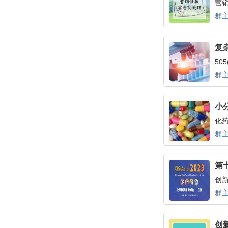
营销
群主
复
50
雾
群主
小
化药
群主
第十
创
群主
创