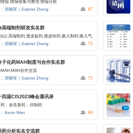
情报,情报收集与整理,情报分析
87
：郑晓军｜Gabriel Zheng
杂高端制剂研发实名群
5(b)2,高端制剂,透皮贴剂,透皮给药,吸入制剂,吸入气
剂
75
：郑晓军｜Gabriel Zheng
分子化药MAH制度与合作实名群
MAH,MAH合作交流
75
：郑晓军｜Gabriel Zheng
四届CIS2023峰会通讯录
新药，改良新药，仿制药
69
：Kevin Wen
新药分析实名交流群