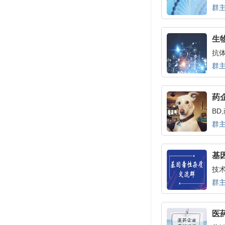
群
生
抗体
群主
药
BD
群主
基
技
群主
医