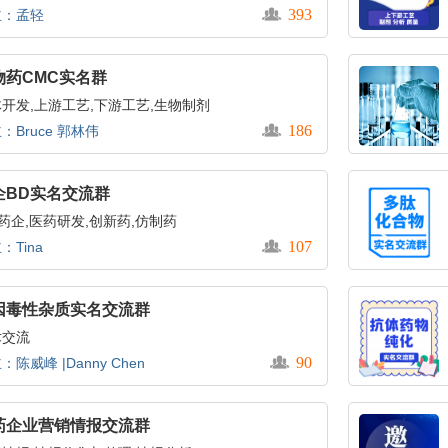
393
主：孟轻
物药CMC实名群
开发,上游工艺,下游工艺,生物制剂
186
：Bruce 郭林伟
企BD实名交流群
,药企,医药研发,创新药,仿制药
107
：Tina
因毒性杂质实名交流群
术交流
90
：陈威峰 |Danny Chen
药企业营销情报交流群