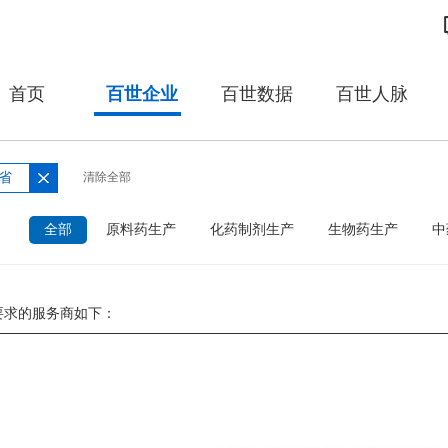
首页
百世企业
百世数据
百世人脉
省
清除全部
：
全部
原料药生产
化药制剂生产
生物药生产
中
要求的服务商如下：