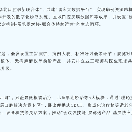
华北口腔创新联合体”，共建“临床大数据平台”，实现病例资源跨
作开发的数字化诊疗系统、区域口腔疾病数据库等成果，并设置“
议定机制-展览促对接-联合体持续运营”的生态闭环。
大主题，会议设置主旨演讲、病例大赛、标准研讨会等环节；展览对
印种植体、无痛麻醉仪等前沿产品，并安排企业工程师与医生现场
代升级。
计划”，涵盖显微根管治疗、儿童早期矫治等5大模块，通过“理论
基层口腔解决方案专区”，展出便携式CBCT、集成化诊疗椅等适老
款、设备租赁等灵活方案，推动“会议强技能-展览选产品-基层快应