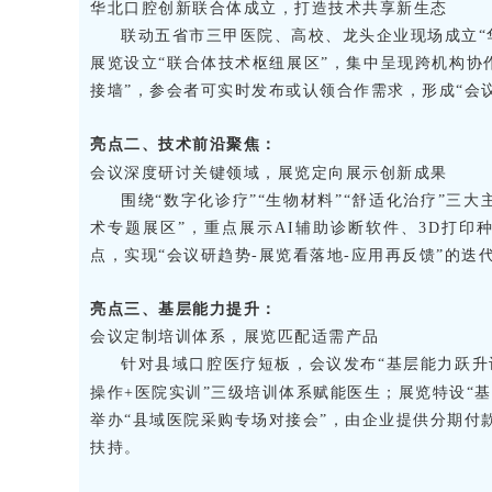
华北口腔创新联合体成立，打造技术共享新生态
联动五省市三甲医院、高校、龙头企业现场成立“
展览设立“联合体技术枢纽展区”，集中呈现跨机构协
接墙”，参会者可实时发布或认领合作需求，形成“会
亮点二、技术前沿聚焦：
会议深度研讨关键领域，展览定向展示创新成果
围绕“数字化诊疗”“生物材料”“舒适化治疗”三
术专题展区”，重点展示AI辅助诊断软件、3D打
点，实现“会议研趋势-展览看落地-应用再反馈”的迭
亮点三、基层能力提升：
会议定制培训体系，展览匹配适需产品
针对县域口腔医疗短板，会议发布“基层能力跃升
操作+医院实训”三级培训体系赋能医生；展览特设“
举办“县域医院采购专场对接会”，由企业提供分期付
扶持。