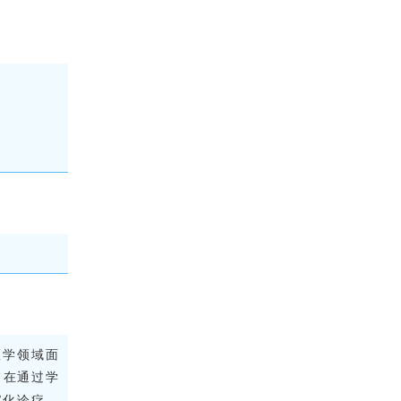
医学领域面
旨在通过学
字化诊疗、