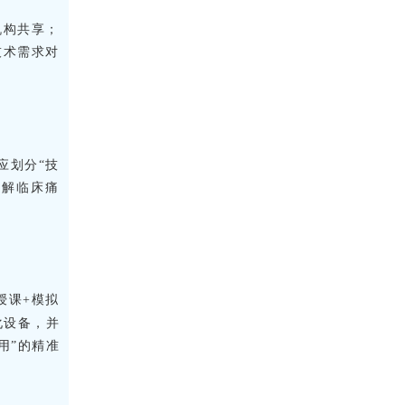
机构共享；
技术需求对
应划分“技
共解临床痛
授课+模拟
化设备，并
用”的精准