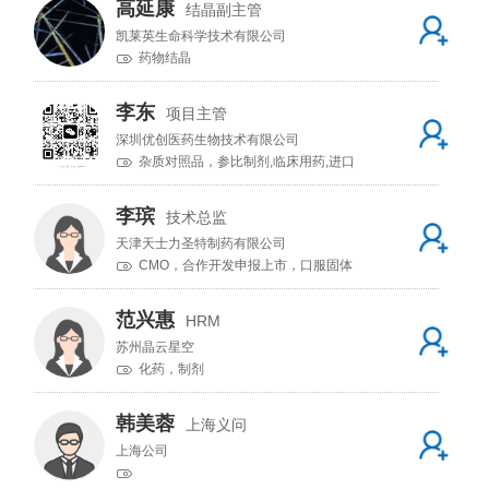
高延康
结晶副主管
凯莱英生命科学技术有限公司
药物结晶
李东
项目主管
深圳优创医药生物技术有限公司
杂质对照品，参比制剂,临床用药,进口
兽药,原研药
李瑸
技术总监
天津天士力圣特制药有限公司
CMO，合作开发申报上市，口服固体
制剂
范兴惠
HRM
苏州晶云星空
化药，制剂
韩美蓉
上海义问
上海公司