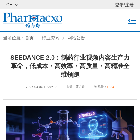
CH
登录
/
注册
当前位置：
首页
行业资讯
网站公告
A PHP Error was encountered
SEEDANCE 2.0：制药行业视频内容生产力
Severity: Notice
革命，低成本・高效率・高质量・高精准全
维领跑
Message: Undefined property: MY_Loader::$childtitle
2026-03-04 10:38:17
来源：药方舟
浏览量：
1384
Filename: www/news-detail.php
Line Number: 17
Backtrace:
File:
/www/wwwroot/pharmacxo.com/application/views/www/news-