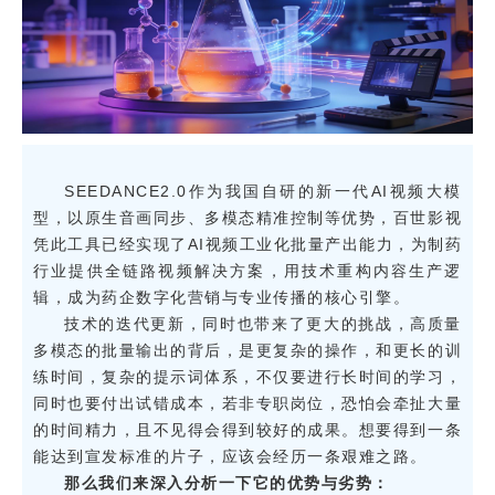
detail.php
Line: 17
Function: _error_handler
File:
SEEDANCE2.0作为我国自研的新一代AI视频大模
/www/wwwroot/pharmacxo.com/application/controllers/Notice.ph
型，以原生音画同步、多模态精准控制等优势，百世影视
凭此工具已经实现了AI视频工业化批量产出能力，为制药
Line: 84
行业提供全链路视频解决方案，用技术重构内容生产逻
辑，成为药企数字化营销与专业传播的核心引擎。
Function: view
技术的迭代更新，同时也带来了更大的挑战，高质量
File: /www/wwwroot/pharmacxo.com/public_html/index.php
多模态的批量输出的背后，是更复杂的操作，和更长的训
练时间，复杂的提示词体系，不仅要进行长时间的学习，
Line: 345
同时也要付出试错成本，若非专职岗位，恐怕会牵扯大量
的时间精力，且不见得会得到较好的成果。想要得到一条
Function: require_once
能达到宣发标准的片子，应该会经历一条艰难之路。
那么我们来深入分析一下它的优势与劣势：