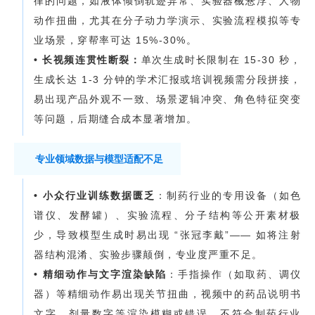
律的问题，如液体倾倒轨迹异常、实验器械悬浮、人物
动作扭曲，尤其在分子动力学演示、实验流程模拟等专
业场景，穿帮率可达 15%-30%。
• 长视频连贯性断裂：
单次生成时长限制在 15-30 秒，
生成长达 1-3 分钟的学术汇报或培训视频需分段拼接，
易出现产品外观不一致、场景逻辑冲突、角色特征突变
等问题，后期缝合成本显著增加。
专业领域数据与模型适配不足
•
小众行业训练数据匮乏
：制药行业的专用设备（如色
谱仪、发酵罐）、实验流程、分子结构等公开素材极
少，导致模型生成时易出现 “张冠李戴”—— 如将注射
器结构混淆、实验步骤颠倒，专业度严重不足。
•
精细动作与文字渲染缺陷
：手指操作（如取药、调仪
器）等精细动作易出现关节扭曲，视频中的药品说明书
文字、剂量数字等渲染模糊或错误，不符合制药行业