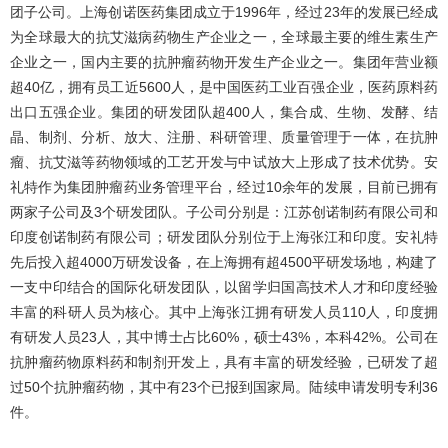
团子公司。上海创诺医药集团成立于1996年，经过23年的发展已经成
为全球最大的抗艾滋病药物生产企业之一，全球最主要的维生素生产
企业之一，国内主要的抗肿瘤药物开发生产企业之一。集团年营业额
超40亿，拥有员工近5600人，是中国医药工业百强企业，医药原料药
出口五强企业。集团的研发团队超400人，集合成、生物、发酵、结
晶、制剂、分析、放大、注册、科研管理、质量管理于一体，在抗肿
瘤、抗艾滋等药物领域的工艺开发与中试放大上形成了技术优势。安
礼特作为集团肿瘤药业务管理平台，经过10余年的发展，目前已拥有
两家子公司及3个研发团队。子公司分别是：江苏创诺制药有限公司和
印度创诺制药有限公司；研发团队分别位于上海张江和印度。安礼特
先后投入超4000万研发设备，在上海拥有超4500平研发场地，构建了
一支中印结合的国际化研发团队，以留学归国高技术人才和印度经验
丰富的科研人员为核心。其中上海张江拥有研发人员110人，印度拥
有研发人员23人，其中博士占比60%，硕士43%，本科42%。公司在
抗肿瘤药物原料药和制剂开发上，具有丰富的研发经验，已研发了超
过50个抗肿瘤药物，其中有23个已报到国家局。陆续申请发明专利36
件。