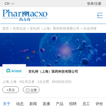
CH
登录
/
注册
首页
>
百世企业
>
安礼特（上海）医药科技有限公司
>
企业详情
安礼特（上海）医药科技有限公司
上海,上海 . 0位关注者 . 1次点赞 . 86260次访问
+关注
点赞
关于
动态
新闻
直播
产品
招聘
员工
评价