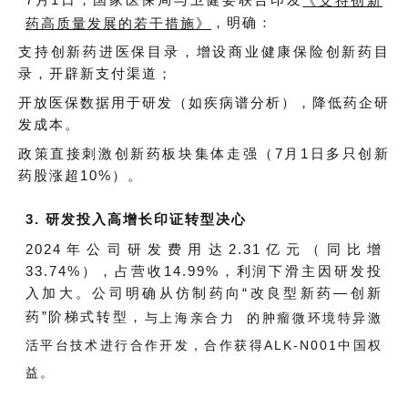
7月1日，国家医保局与卫健委联合印发
《支持创新
，明确：
药高质量发展的若干措施》
支持创新药进医保目录，增设商业健康保险创新药目
录，开辟新支付渠道；
开放医保数据用于研发（如疾病谱分析），降低药企研
发成本。
政策直接刺激创新药板块集体走强（7月1日多只创新
药股涨超10%）。
3. 研发投入高增长印证转型决心
2024年公司研发费用达2.31亿元（同比增
33.74%），占营收14.99%，利润下滑主因研发投
入加大。公司明确从仿制药向“改良型新药—创新
药”阶梯式转型，
与
上海亲合力
的肿瘤微环境特异激
活平台技术进行合作开发，合作获得ALK-N001中国权
益。