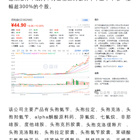
幅超300%的个股。
该公司主要产品有头孢氨苄、头孢拉定、头孢克洛、头
孢羟氨苄、alpha酮酸原料药、异氟烷、七氟烷、非那
雄胺、度他雄胺、头孢克肟胶囊、
、
头孢克洛缓释片
头孢克洛颗粒、头孢拉定胶囊、头孢氨苄胶囊、苯磺酸
左氨氯地平片、硝苯地平缓释片、替格瑞洛片、谷维素