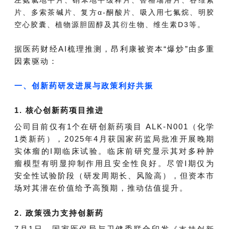
片、多索茶碱片、复方α-酮酸片、吸入用七氟烷、明胶
空心胶囊、植物源胆固醇及其衍生物、维生素D3等。
据医药财经AI梳理推测，
多重
昂利康
被资本“爆炒”由
因素驱动：
一、创新药研发进展与政策利好共振
1. 核心创新药项目推进
公司目前仅有1个在研创新药项目 ALK-N001（化学
1类新药），2025年4月获国家药监局批准开展晚期
实体瘤的I期临床试验。临床前研究显示其对多种肿
瘤模型有明显抑制作用且安全性良好。尽管I期仅为
安全性试验阶段（研发周期长、风险高），但资本市
场对其潜在价值给予高预期，推动估值提升。
2. 政策强力支持创新药