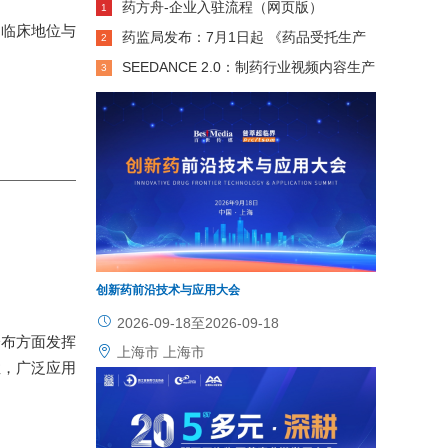
药方舟-企业入驻流程（网页版）
1
的临床地位与
药监局发布：7月1日起 《药品受托生产
2
意见书》可线上办理！
SEEDANCE 2.0：制药行业视频内容生产
3
力革命，低成本・高效率・高质量・高精准全
。
维领跑
创新药前沿技术与应用大会
2026-09-18至2026-09-18
分布方面发挥
上海市 上海市
症，广泛应用