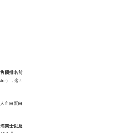
销售额排名前
xter），这四
场人血白蛋白
上海莱士以及