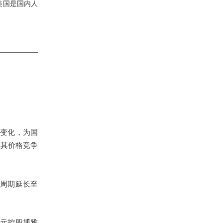
美国是国内人
境变化，为国
弱其价格竞争
批周期延长至
亿元控股博雅