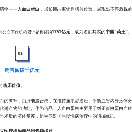
药物——
人血白蛋白
，却长期占据销售榜首位置，展现出不容忽视
1751亿元
，成为名副其实的
中国“药王”
内公立医疗机构累计销售额约
01
销售额破千亿元
的
临床价值
。
白的60%，由肝细胞合成，在维持血浆渗透压、平衡血管内外液体
代谢产物的功能。作为药品，人血白蛋白主要用于纠正低白蛋白血
手术后的液体复苏，是重症监护与慢性病治疗中的“生命线”。
立医疗机构药品销售额榜首。