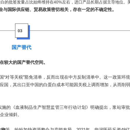
血白蛋白的批签发量占比始终维持在40%左右，进口产品长期占据主导地位。
全与国际供应链、贸易政策密切相关，存在一定的不确定性。
03
国产替代
在较大的国产替代空间。
美国“对等关税”豁免清单，反而出现在中方反制清单中。这一政策环
应国，其出口至中国的白蛋白成本可能因关税上调而增加，从而削
4年实施的《血液制品生产智慧监管三年行动计划》明确提出，浆站审
的企业倾斜。
生物
等，纷纷加快资源整合与产能布局。2021年，华润医药斥资48