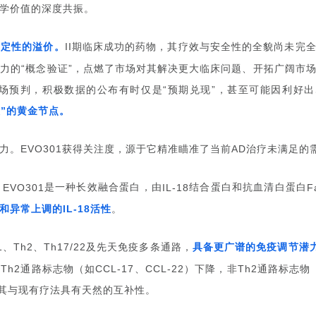
学价值的深度共振。
确定性的溢价。
期临床成功的药物，其疗效与安全性的全貌尚未完
II
有力的
概念验证
，点燃了市场对其解决更大临床问题、开拓广阔市
“
”
场预判，积极数据的公布有时仅是
预期兑现
，甚至可能因利好出
“
”
大
的黄金节点。
”
力。
关注度，源于它精准瞄准了当前
治疗未满足的
EVO301获得
AD
是一种长效融合蛋白，由
结合蛋白和抗血清白蛋白
。
EVO301
IL-18
F
和异常上调的
活性
。
IL-18
、
、
及先天免疫多条通路，
具备更广谱的免疫调节潜
1
Th2
Th17/22
仅
通路标志物（如
、
）下降，非
通路标志物
Th2
CCL-17
CCL-22
Th2
其与现有疗法具有天然的互补性。