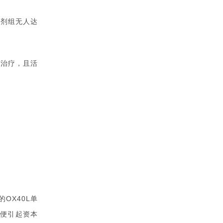
慰剂组无人达
止治疗，且活
的
单
OX40L
据便引起资本