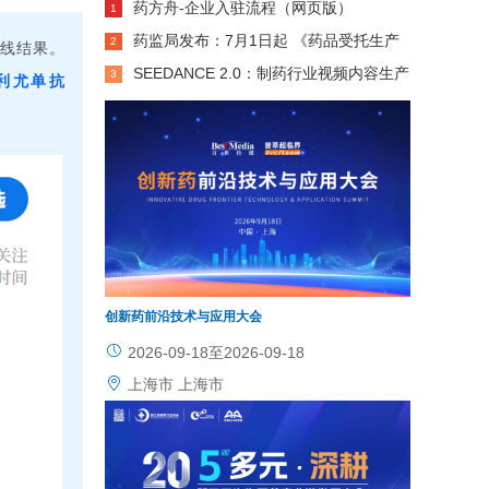
药方舟-企业入驻流程（网页版）
1
药监局发布：7月1日起 《药品受托生产
2
线结果。
意见书》可线上办理！
SEEDANCE 2.0：制药行业视频内容生产
3
利尤单抗
力革命，低成本・高效率・高质量・高精准全
维领跑
创新药前沿技术与应用大会
2026-09-18至2026-09-18
上海市 上海市