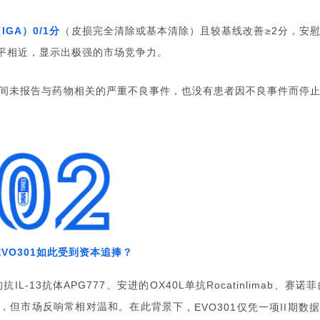
（
）
分
（皮损完全清除或基本清除）且较基线改善
分，安
IGA
0/1
≥2
平相近，显示出极强的市场竞争力。
间未报告与药物相关的严重不良事件，也没有患者因不良事件而停
如此受到资本追捧？
EVO301
的抗
抗体
、安进的
单抗
、赛诺菲
IL-13
APG777
OX40L
Rocatinlimab
，但市场反响常相对温和。在此背景下
，EVO301仅凭一项II期数