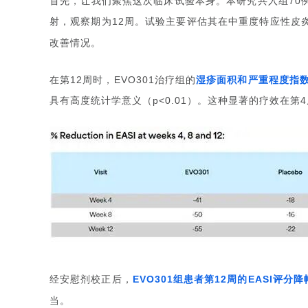
首先，让我们聚焦这次临床试验本身。本研究共入组
70
射，观察期为
周。试验主要评估其在中重度特应性皮
12
改善情况。
在第
周时，
治疗组的
湿疹面积和严重程度指
12
EVO301
具有高度统计学意义（
）。这种显著的疗效在第
p<0.01
4
经安慰剂校正后，
组患者第
周的
评分降
EVO301
12
EASI
当。