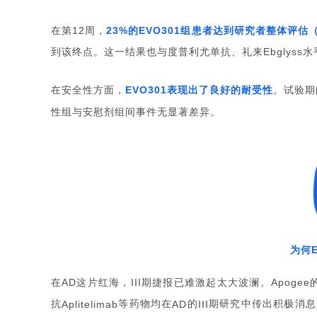
在第
周，
的
组患者达到研究者整体评估
12
23%
EVO301
到该终点。这一结果也与度普利尤单抗、礼来
水
Ebglyss
在安全性方面，
表现出了良好的耐受性
。试验期
EVO301
性组与安慰剂组间事件无显著差异。
为何
Apogee
在AD这片红海，III期捷报已难激起太大波澜。
抗
等药物均在
的
期研究中传出积极消息
Aplitelimab
AD
III