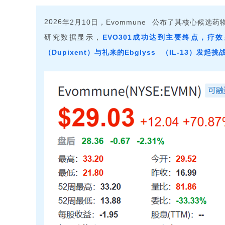
年
月
日，
公布了其核心候选药
2
10
2026
Evommune
研究数据显示，
成功达到主要终点，疗效
EVO301
（
）与礼来的
（
）发起挑
Dupixent
IL-13
Ebglyss