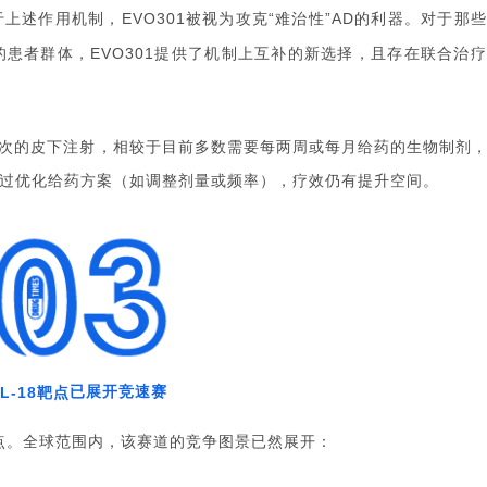
于上述作用机制，
被视为攻克
难治性
的利器。对于那些
EVO301
“
”AD
的患者群体，
提供了机制上互补的新选择，且存在联合治疗
EVO301
次的皮下注射，相较于目前多数需要每两周或每月给药的生物制剂
过优化给药方案（如调整剂量或频率），疗效仍有提升空间。
已展开竞速赛
IL-18靶点
点。全球范围内，该赛道的竞争图景已然展开：