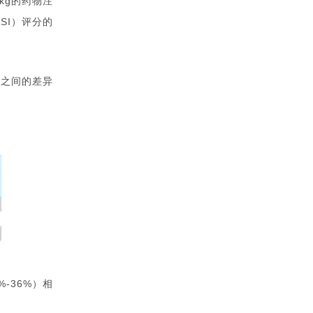
的药物注
kg
）评分的
SI
组之间的差异
）相
%-36%