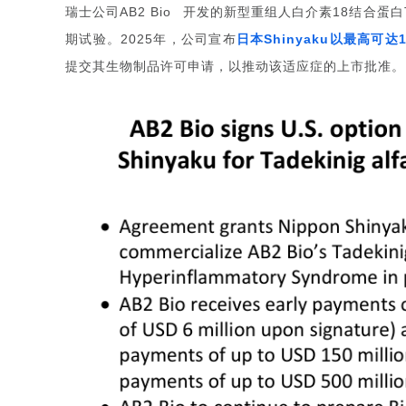
瑞士公司
开发的新型重组人白介素
结合蛋白
18
AB2 Bio
期试验。
年，公司宣布
日本
以最高可达
2025
Shinyaku
1
提交其生物制品许可申请，以推动该适应症的上市批准。