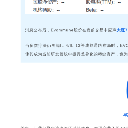
消息公布后，
股价在盘前交易中应声
大涨
Evommune
当多数疗法仍围绕
等成熟通路布局时，
IL-4/IL-13
EV
使其成为当前研发管线中极具差异化的稀缺资产，也为
早