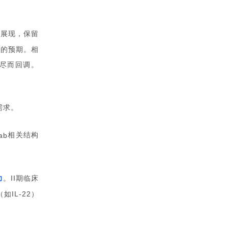
全展现，保留
场的预期。相
尽而回调。
需求。
相关结构
ab
力
。
期临床
II
（如
）
IL-22