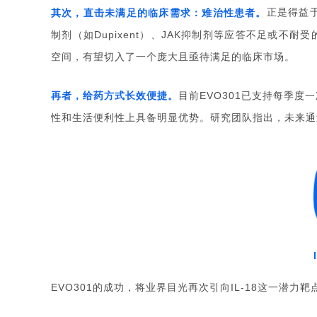
正是得益
其次，直击未满足的临床需求：难治性患者。
制剂（如
）、
抑制剂等应答不足或不耐受
Dupixent
JAK
空间，有望切入了一个庞大且亟待满足的临床市场。
目前
已支持每季度一
再者，给药方式长效便捷。
EVO301
性和生活便利性上具备明显优势。研究团队指出，未来通
的成功，将业界目光再次引向
这一潜力靶
EVO301
IL-18