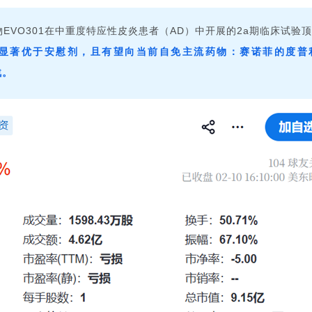
物
在中重度特应性皮炎患者（
）中开展的
期临床试验顶
EVO301
AD
2a
显著优于安慰剂，且有望向当前自免主流药物：赛诺菲的度普
战。