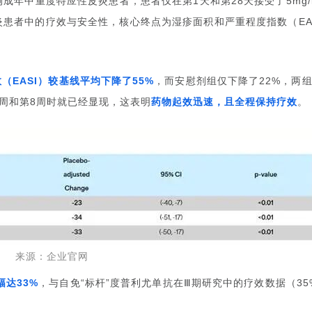
例成年中重度特应性皮炎患者，患者仅在第
天和第
天接受了
1
28
5mg/
炎患者中的疗效与安全性，核心终点为湿疹面积和严重程度指数（
EA
数（
）较基线平均下降了
，而安慰剂组仅下降了
，两
EASI
55%
22%
周和第
周时就已经显现，这表明
药物起效迅速，且全程保持疗效
。
8
来源：企业官网
幅达
，与自免“标杆”度普利尤单抗在
期研究中的疗效数据（
33%
Ⅲ
35