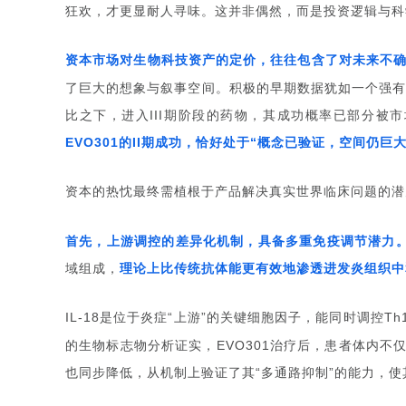
狂欢，才更显耐人寻味。这并非偶然，而是投资逻辑与科
资本市场对生物科技资产的定价，往往包含了对未来不
了巨大的想象与叙事空间。积极的早期数据犹如一个强
比之下，进入
期阶段的药物，其成功概率已部分被市
III
的
期成功，恰好处于
概念已验证，空间仍巨
EVO301
II
“
资本的热忱最终需植根于产品解决真实世界临床问题的潜
首先，上游调控的差异化机制，具备多重免疫调节潜力
域组成，
理论上比传统抗体能更有效地渗透进发炎组织中
是位于炎症
上游
的关键细胞因子，能同时调控
IL-18
“
”
Th
的生物标志物分析证实，
治疗后，患者体内不
EVO301
也同步降低，从机制上验证了其
多通路抑制
的能力，使
“
”