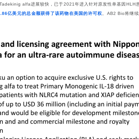
进展较快，已于
年进入针对原发性单基因
Tadekinig alfa
2021
HLH
亿美元的总金额获得了该药物在美国的许可权
。
将继续
.86
AB2 Bio