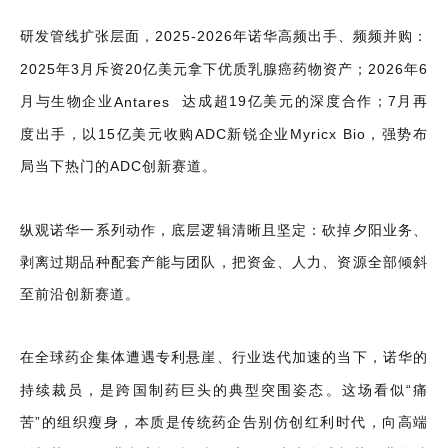
研发管线扩张层面，2025-2026年诺华高频出手、频频并购：
2025年3月斥资20亿美元拿下优质乳腺癌药物资产；2026年6
月与生物企业
Antares
达成超19亿美元的深度合作；7月再
度出手，以15亿美元收购ADC新锐企业Myricx Bio，强势布
局当下热门的ADC创新赛道。
纵观诺华一系列动作，底层逻辑清晰且坚定：砍掉夕阳业务、
剥离过期品种配套产能与团队，把资金、人力、资源全部倾斜
至前沿创新赛道。
在全球药企集体遭遇专利悬崖、行业迭代加速的当下，诺华的
持续裁员，是跨国制药巨头的典型突围姿态。这场看似“痛
苦”的组织瘦身，本质是传统药企告别仿创红利时代，向高端