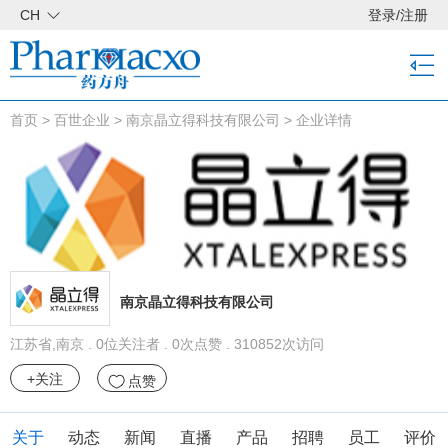
CH
登录
/
注册
首页
>
百世企业
>
南京晶立得科技有限公司
>
企业详情
南京晶立得科技有限公司
江苏省,南京 . 0位关注者 . 0次点赞 . 310852次访问
+关注
点赞
关于
动态
新闻
直播
产品
招聘
员工
评价