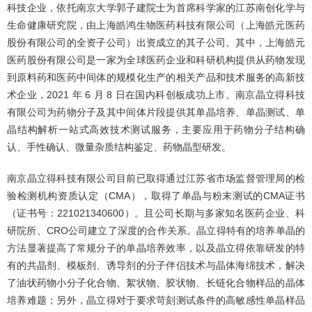
科技企业，依托南京大学郭子建院士为首席科学家的江苏南创化学与
生命健康研究院，由上海皓鸿生物医药科技有限公司（上海皓元医药
股份有限公司的全资子公司）出资成立的其子公司。其中，上海皓元
医药股份有限公司是一家为全球医药企业和科研机构提供从药物发现
到原料药和医药中间体的规模化生产的相关产品和技术服务的高新技
术企业，2021 年 6 月 8 日在国内科创板成功上市。南京晶立得科技
有限公司为药物分子及其中间体片段提供其单晶培养、单晶测试、单
晶结构解析一站式高效技术测试服务，主要应用于药物分子结构确
认、手性确认、微量杂质结构鉴定、药物晶型研发。
南京晶立得科技有限公司目前已取得通过江苏省市场监督管理局的检
验检测机构资质认定（CMA），取得了单晶与粉末测试的CMA证书
（证书号：221021340600）。且公司长期与多家知名医药企业、科
研院所、CRO公司建立了深度的合作关系。晶立得特有的培养单晶的
方法显著提高了常规分子的单晶培养效率，以及晶立得依靠研发的特
有的共晶剂、模板剂、诱导剂的分子伴侣技术与晶体海绵技术，解决
了油状药物小分子化合物、絮状物、胶状物、长链化合物样品的晶体
培养难题；另外，晶立得对于要求苛刻测试条件的高敏感性单晶样品