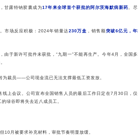
年，甘露特钠胶囊成为
17年来全球首个获批的阿尔茨海默病新药
。尽
元。市场反应积极：2024年销量达
230万盒
，销售额
突破6亿元，
。
后，由于新许可批件未获批，“九期一”不能再生产。今年4月，全国
倍。
转为裁员——公司现金流已无法支撑最低工资发放。
售线上会议。公司宣布全国销售人员的最后工作日定在7月30日，
工的绿谷即将失去近八成员工。
。但10月被要求补充材料，审批节奏明显放缓。