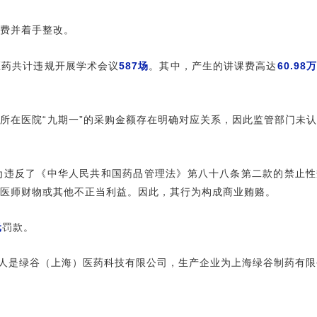
课费并着手整改。
谷医药共计违规开展学术会议
587场
。其中，产生的讲课费高达
60.98
所在医院“九期一”的采购金额存在明确对应关系，因此监管部门未
为违反了《中华人民共和国药品管理法》第八十八条第二款的禁止性
医师财物或其他不正当利益。因此，其行为构成商业贿赂。
元
罚款。
有人是绿谷（上海）医药科技有限公司，生产企业为上海绿谷制药有限