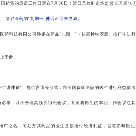
日；近日又收到
全国销售的最后工作日定在
7
月
30
市场监督管理局40
，绿谷医药的“九期一”神话正迎来终局。
医药科技有限公司涉嫌在药品“九期一”（甘露特钠胶囊）推广中进
。
止于此。
支付“讲课费”、提供宴请等形式，向全国多家医院的医生进行利益输送
员名单、以不合理高频次组织会议，甚至将医生的本职工作会议包装
推广之名，向处方其药品的医生直接给付经济利益，旨在影响医生