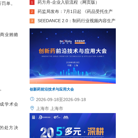
药方舟-企业入驻流程（网页版）
1
万罚单。
药监局发布：7月1日起 《药品受托生产
2
意见书》可线上办理！
SEEDANCE 2.0：制药行业视频内容生产
3
力革命，低成本・高效率・高质量・高精准全
行商业贿赂
维领跑
。
创新药前沿技术与应用大会
2026-09-18至2026-09-18
成学术会
上海市 上海市
的处方决