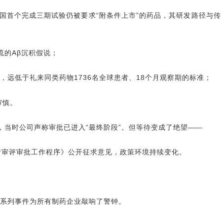
中国首个完成三期试验仍被要求“附条件上市”的药品，其研发路径与
流的Aβ沉积假说；
，远低于礼来同类药物1736名全球患者、18个月观察期的标准；
为审慎。
，当时公司声称审批已进入“最终阶段”。但等待变成了绝望——
请审评审批工作程序》公开征求意见，政策环境持续变化。
系列事件为所有制药企业敲响了警钟。