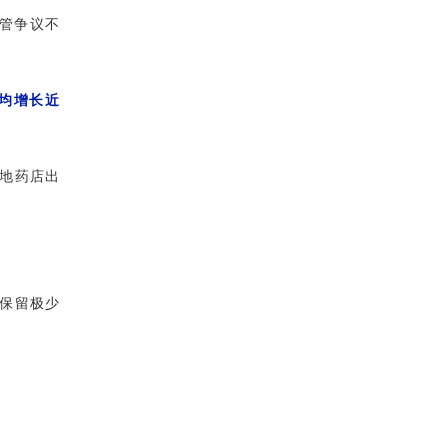
管争议不
年均增长近
多地药店出
仅保留极少