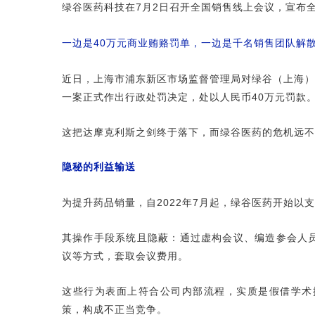
绿谷医药科技在
7
月
2
日召开全国销售线上会议，宣布
一边是40万元商业贿赂罚单，一边是千名销售团队解散
近日，上海市浦东新区市场监督管理局对绿谷（上海）
一案正式作出行政处罚决定，处以人民币40万元罚款
这把达摩克利斯之剑终于落下，而绿谷医药的危机远不
隐秘的利益输送
为提升药品销量，自2022年7月起，绿谷医药开始以
其操作手段系统且隐蔽：通
过虚构会议、编造参会人
议等方式，套取会议费用。
这些行为表面上符合公司内部流程，实质是假借学术
策，构成不正当竞争。