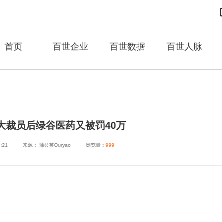
首页
百世企业
百世数据
百世人脉
 大裁员后绿谷医药又被罚40万
7:21
来源：​ 蒲公英Ouryao
浏览量：
999