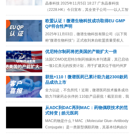
晶泰科技 2025年11月5日 18:27 广东晶泰科技
（2228.HK）今日宣布，其全资子公司——以人工智
能（AI）驱动的生物药研发创新者 Ailux 与全球
欧盟认证！微谱生物科技成功取得EU GMP
QP符合性声明
2025年11月03日，微谱生物科技有限公司（以下简
称“微谱生物科技”）正式收到来自欧盟质量受权人
(Qualified Person, QP) 签发的 GMP
优尼特尔制药将把美国的产能扩大一倍
法国CDMO优尼特尔制药独家向本刊透露，其已启动
一项1亿美元的投资计划，用于扩建其位于纽约州罗
切斯特的工厂，旨在将本地化的吹-灌-封（BFS）单
获批+110！微谱医药已累计助力超2300款药
剂量眼用制剂产能
品成功上市
全力以赴，不负所托！近期，微谱医药技术服务成功
助力78家药企伙伴的 110款产品获批！截至目前，我
们已经累计助力药企客户超2300款产品顺利取得批
从ADC到DAC再到MAC：药物偶联技术的范
件，更包括多款
式转变 | 皓元医药
MAC药物是什么？MAC（Molecular Glue–Antibody
Conjugate）是一类新型偶联药物，其基本结构由分
子胶类降解剂（molecular