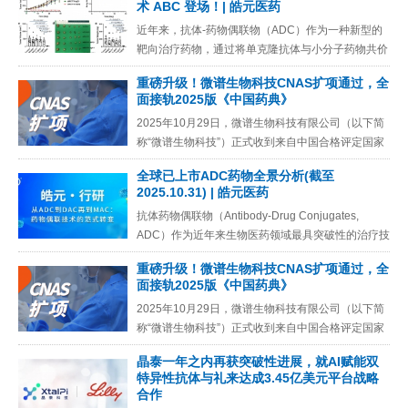
术 ABC 登场！| 皓元医药
近年来，抗体-药物偶联物（ADC）作为一种新型的
靶向治疗药物，通过将单克隆抗体与小分子药物共价
连接，实现了对癌细胞的精准打击，已在多种癌症治
重磅升级！微谱生物科技CNAS扩项通过，全
疗中展现出良好的疗效
面接轨2025版《中国药典》
2025年10月29日，微谱生物科技有限公司（以下简
称“微谱生物科技”）正式收到来自中国合格评定国家
认可委员会（CNAS）的认可决定书，确认公司一期
全球已上市ADC药物全景分析(截至
和二期两个实
2025.10.31) | 皓元医药
抗体药物偶联物（Antibody-Drug Conjugates,
ADC）作为近年来生物医药领域最具突破性的治疗技
术之一，凭借 “精准靶向 + 强效杀伤” 的
重磅升级！微谱生物科技CNAS扩项通过，全
面接轨2025版《中国药典》
2025年10月29日，微谱生物科技有限公司（以下简
称“微谱生物科技”）正式收到来自中国合格评定国家
认可委员会（CNAS）的认可决定书，确认公司一期
晶泰一年之内再获突破性进展，就AI赋能双
和二期两个实
特异性抗体与礼来达成3.45亿美元平台战略
合作