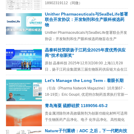
18902319112（同微）
Unither Pharmaceuticals与SeaBeLife签署
联合开发协议：开发制剂和生产眼科候选药
物
Unither Pharmaceuticals与SeaBeLife签署联合开发
协议：开发制剂和生产眼科候选药物旨在生产
SeaBeLife视网膜退行性疾病候选药物
晶泰科技荣获扬子江药业2025年度优秀供应
商“技术创新奖”
原创 晶泰科技 2025年12月3日08:00 上海11月28
日，扬子江药业集团第三届生物医药供应链大会在江
苏泰州隆重举行。在本次大会上，扬子江药业授予晶
Let's Manage the Long Term - 着眼长期
泰科技
（引自《Pharma Natwork Magazine》10月第67 -
18-19页）Eric Goupil, 优尼特尔制药首席执行官新一
届美国政府决定征收高
青岛海粟 硫醇硅胶 1189056-65-2
贵金属消除剂本高效吸附剂为创新功能化材料可适用
于生物医药产品净化、电子 化学品净化、高性能化
学品和精细化学品净化等方面，有效去除或回收 各
Nature子刊重磅：ADC 之后，下一代靶向技
类贵金属及有机杂质。该