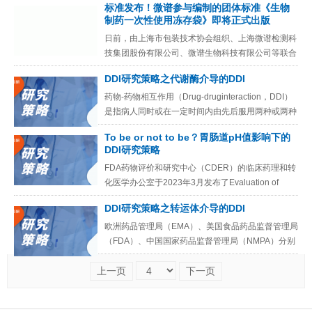
标准发布！微谱参与编制的团体标准《生物
制药一次性使用冻存袋》即将正式出版
日前，由上海市包装技术协会组织、上海微谱检测科
技集团股份有限公司、微谱生物科技有限公司等联合
参与起草的团体标准 T/SHBX 055—2025《生物制药
DDI研究策略之代谢酶介导的DDI
一次性使
药物-药物相互作用（Drug-druginteraction，DDI）
是指病人同时或在一定时间内由先后服用两种或两种
以上药物后所产生的复合效应，可使药效加强或副
To be or not to be？胃肠道pH值影响下的
DDI研究策略
FDA药物评价和研究中心（CDER）的临床药理和转
化医学办公室于2023年3月发布了Evaluation of
Gastric pH-Dependent Dru
DDI研究策略之转运体介导的DDI
欧洲药品管理局（EMA）、美国食品药品监督管理局
（FDA）、中国国家药品监督管理局（NMPA）分别
在2013年、2020年、2021年颁布了相应的药物相互
上一页
下一页
作用指