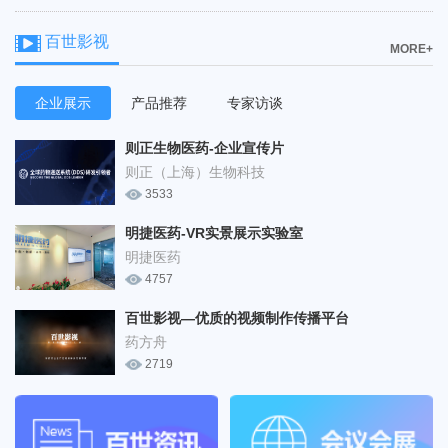
百世影视
MORE+
企业展示
产品推荐
专家访谈
则正生物医药-企业宣传片
则正（上海）生物科技
3533
明捷医药-VR实景展示实验室
明捷医药
4757
百世影视—优质的视频制作传播平台
药方舟
2719