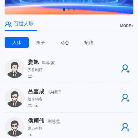
百世人脉
MORE+
人脉
圈子
动态
招聘
娄旭
科学家
齐鲁制药
吕嘉成
KA经理
纷享销客
无
侯顾伟
副总监
东万生物